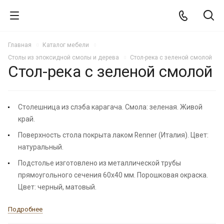
Главная
Каталог мебели
Столы из эпоксидной смолы и дерева
Стол-река с зеленой смолой
Стол-река с зеленой смолой
НОВИНКА
Столешница из слэба карагача. Смола: зеленая. Живой
край.
Поверхность стола покрыта лаком Renner (Италия). Цвет:
натуральный.
Подстолье изготовлено из металлической трубы
прямоугольного сечения 60х40 мм. Порошковая окраска.
Цвет: черный, матовый.
Подробнее