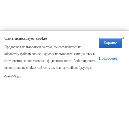
x
Сайт использует cookie
Хорошо
Продолжая пользоваться сайтом, вы соглашаетесь на
Компания
обработку файлов cookie и других пользовательских данных в
О нас
Подробнее
соответствии с политикой конфиденциальности. Заблокировать
Отзывы
использование cookies сайтом можно в настройках браузера.
Реквизиты
CookieWidget
Карта сайта
Каталог
Столы
Столы из слэба
Стол река
Столешницы